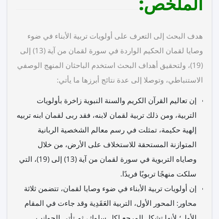
الملخص:
هدف البحث إلى التعرف على أولويات تربية الأبناء في ضوء
وصايا لقمان الحكيم الواردة في سورة لقمان من آية (13) إلى
(19)، ولتحقيق أهداف البحث استخدم الباحثان المنهج الوصفي
الاستنباطي، وتوصلا إلى عدة نتائج أبرزها ما يأتي:
إن تعاليم القرآن الكريم والسنة النبوية زاخرة بأولويات
التربية، ومن ذلك تربية لقمان لابنه، فقد ربى لقمان ابنه تربيه
إلهية حكيمة، تمثلت في رسم معالم الشخصية الربانية
المتوازنة المستحقة للاستخلاف على الأرض، من خلال
وصاياه التربوية في سورة لقمان من آية (13) إلى (19)، التي
سلكت منهجًا تربويًا فريدًا.
إن أولويات تربية الأبناء في ضوء وصايا لقمان، تتضمن ثلاثة
محاور: المحور الأول، التربية العَقَدِية وقد جاءت في المقام
الأول؛ لأنها تشكل المرجع لكل سلوك، ثم تأتي الجوانب