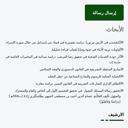
أبحاث
(لتفسدن في الأرض مرتين): دراسة تفسيرية في فساد بني إسرائيل من خلال سورة الإسراء.
أولويات تربية الأبناء في ضوء وصايا لقمان: قراءة تحليلية.
أثر جودة الخدمات الصحية في تحقيق رضا المرضى: دراسة ميدانية في المختبرات الخاصة في
مدينة إب
مبادئ السلطة التشريعية في القانون الدستوري والفقه الإسلامي
الحماية الجنائية للرسوم والنماذج الصناعية من خطر التقليد
التظلم الإداري للمنازعات الضريبية في القانون اليمني: دراسة مقارنة
تحقيق رسالة المسلك المعول في تحقيق التقسيم الأول إلى الخاص والعام والمشترك
والمؤول تأليف اِلعَلاَّمَةِ عصام الدين أحمد بن مصطفى الشهير بطَاشكُبْرِي زَادَهْ (ت964هـ)
(دِرَاسَةٌ وَتَحْقِيْقٌ)
ارشيف