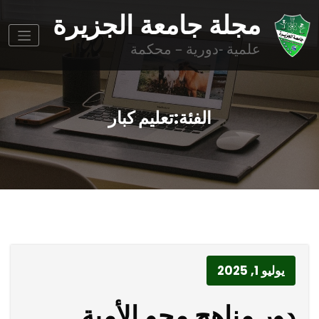
وز
مجلة جامعة الجزيرة
وى
علمية -دورية – محكمة
الفئة:تعليم كبار
يوليو 1, 2025
دور مناهج محو الأمية