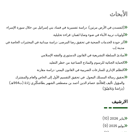
أبحاث
(لتفسدن في الأرض مرتين): دراسة تفسيرية في فساد بني إسرائيل من خلال سورة الإسراء.
أولويات تربية الأبناء في ضوء وصايا لقمان: قراءة تحليلية.
أثر جودة الخدمات الصحية في تحقيق رضا المرضى: دراسة ميدانية في المختبرات الخاصة في
مدينة إب
مبادئ السلطة التشريعية في القانون الدستوري والفقه الإسلامي
الحماية الجنائية للرسوم والنماذج الصناعية من خطر التقليد
التظلم الإداري للمنازعات الضريبية في القانون اليمني: دراسة مقارنة
تحقيق رسالة المسلك المعول في تحقيق التقسيم الأول إلى الخاص والعام والمشترك
والمؤول تأليف اِلعَلاَّمَةِ عصام الدين أحمد بن مصطفى الشهير بطَاشكُبْرِي زَادَهْ (ت964هـ)
(دِرَاسَةٌ وَتَحْقِيْقٌ)
ارشيف
(10)
يناير 2026
(9)
يوليو 2025