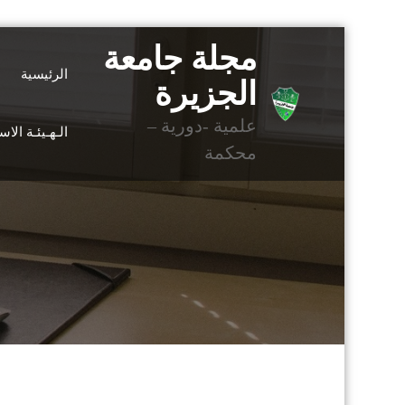
التجاوز
مجلة جامعة
إلى
الرئيسية
المحتوى
الجزيرة
علمية -دورية –
الـهـيئـة الا
محكمة