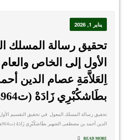
يناير 1, 2026
تحقيق رسالة المسلك ا
الأول إلى الخاص والعام
اِلعَلاَّمَةِ عصام الدين
بطَاشكُبْرِي زَادَهْ (ت964هـ) (دِرَاسَةٌ وَتَحْقِيْقٌ)
تحقيق رسالة المسلك المعول في تحقيق التقسيم الأول إلى 
الدين أحمد بن مصطفى الشهير بطَاشكُبْرِي زَادَهْ (ت964هـ) (دِرَاسَةٌ وَتَحْقِيْقٌ) أ. م. د/ إبراهيم…
READ MORE