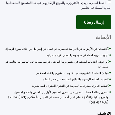
احفظ اسمي، بريدي الإلكتروني، والموقع الإلكتروني في هذا المتصفح لاستخدامها
مرة المقبلة في تعليقي.
أبحاث
(لتفسدن في الأرض مرتين): دراسة تفسيرية في فساد بني إسرائيل من خلال سورة الإسراء.
أولويات تربية الأبناء في ضوء وصايا لقمان: قراءة تحليلية.
أثر جودة الخدمات الصحية في تحقيق رضا المرضى: دراسة ميدانية في المختبرات الخاصة في
مدينة إب
مبادئ السلطة التشريعية في القانون الدستوري والفقه الإسلامي
الحماية الجنائية للرسوم والنماذج الصناعية من خطر التقليد
التظلم الإداري للمنازعات الضريبية في القانون اليمني: دراسة مقارنة
تحقيق رسالة المسلك المعول في تحقيق التقسيم الأول إلى الخاص والعام والمشترك
والمؤول تأليف اِلعَلاَّمَةِ عصام الدين أحمد بن مصطفى الشهير بطَاشكُبْرِي زَادَهْ (ت964هـ)
(دِرَاسَةٌ وَتَحْقِيْقٌ)
ارشيف