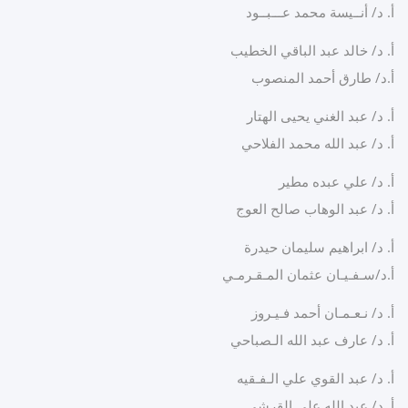
 د/ أنــيسة محمد عـــبــود
 د/ خالد عبد الباقي الخطيب
د/ طارق أحمد المنصوب
 د/ عبد الغني يحيى الهتار
 د/ عبد الله محمد الفلاحي
 د/ علي عبده مطير
 د/ عبد الوهاب صالح العوج
 د/ ابراهيم سليمان حيدرة
د/سـفـيـان عثمان المـقـرمـي
 د/ نـعـمـان أحمد فـيـروز
 د/ عارف عبد الله الـصباحي
 د/ عبد القوي علي الـفـقيه
 د/ عبد الله علي القرشي