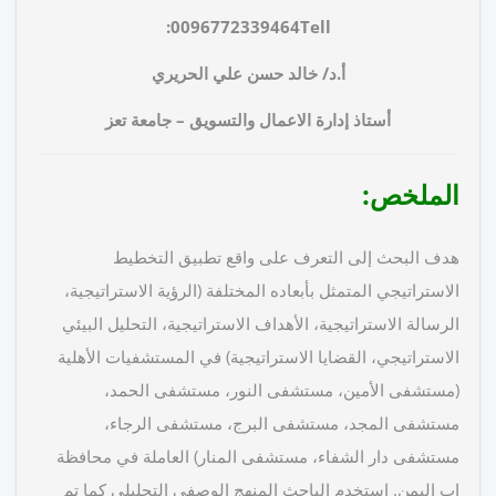
0096772339464
Tell:
أ.د/ خالد حسن علي الحريري
أستاذ إدارة الاعمال والتسويق – جامعة تعز
الملخص
:
هدف البحث إلى التعرف على واقع تطبيق التخطيط
الاستراتيجي المتمثل بأبعاده المختلفة (الرؤية الاستراتيجية،
الرسالة الاستراتيجية، الأهداف الاستراتيجية، التحليل البيئي
الاستراتيجي، القضايا الاستراتيجية) في المستشفيات الأهلية
(مستشفى الأمين، مستشفى النور، مستشفى الحمد،
مستشفى المجد، مستشفى البرج، مستشفى الرجاء،
مستشفى دار الشفاء، مستشفى المنار) العاملة في محافظة
إب اليمن. استخدم الباحث المنهج الوصفي التحليلي كما تم