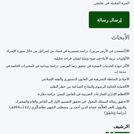
مرة المقبلة في تعليقي.
أبحاث
(لتفسدن في الأرض مرتين): دراسة تفسيرية في فساد بني إسرائيل من خلال سورة الإسراء.
أولويات تربية الأبناء في ضوء وصايا لقمان: قراءة تحليلية.
أثر جودة الخدمات الصحية في تحقيق رضا المرضى: دراسة ميدانية في المختبرات الخاصة في
مدينة إب
مبادئ السلطة التشريعية في القانون الدستوري والفقه الإسلامي
الحماية الجنائية للرسوم والنماذج الصناعية من خطر التقليد
التظلم الإداري للمنازعات الضريبية في القانون اليمني: دراسة مقارنة
تحقيق رسالة المسلك المعول في تحقيق التقسيم الأول إلى الخاص والعام والمشترك
والمؤول تأليف اِلعَلاَّمَةِ عصام الدين أحمد بن مصطفى الشهير بطَاشكُبْرِي زَادَهْ (ت964هـ)
(دِرَاسَةٌ وَتَحْقِيْقٌ)
ارشيف