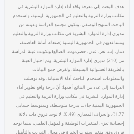
هدف البحث إلى معرفة واقع أداء إدارة الموارد البشرية في
مكاتب وزارة التربية والتعليم في الجمهورية اليمنية، واستخدم
الباحث المنهج الوصفي، وتكون مجتمع الدراسة وعينته من
مديري إدارة الموارد البشرية في مكاتب وزارة التربية والتعليم
ومساعديهم في الجمهورية اليمنية (صنعاء، أمانة العاصمة،
ذمار، إب، تعز، عدن، حضرموت، الضالع) وتكونت عينة الدراسة
من (210) مديري إدارة الموارد البشرية، وتم اختيار العينة
بالطريقة العشوائية البسيطة، ولغرض جمع البيانات
والمعلومات استخدم الباحث أداة الاستبانة، وقد توصلت
الدراسة إلى عدد من النتائج أهمها: أَنَّ درجة واقع تطوير أداء
إدارة الموارد البشرية في مكاتب وزارة التربية والتعليم في
الجمهورية اليمنية جاءت بدرجة متوسطة، وبمتوسط حسابي
1.77))، وانحراف المعياري (0.49). لا توجد فروق ذات دلالة
إحصائية تعزى لمتغيرات الوظيفة والمؤهل العلمي، بينما توجد
فروق وفق متغير سنوات الخبرة في مجال التدريب والتأهيل