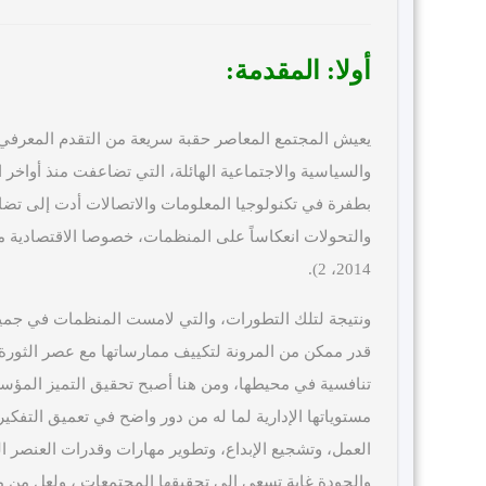
أولا: المقدمة:
يعيش المجتمع المعاصر حقبة سريعة من التقدم المعرفي؛ ن
والسياسية والاجتماعية الهائلة، التي تضاعفت منذ أواخر ا
بطفرة في تكنولوجيا المعلومات والاتصالات أدت إلى تضا
والتحولات انعكاساً على المنظمات، خصوصا الاقتصادية من
2014، 2).
ونتيجة لتلك التطورات، والتي لامست المنظمات في جميع 
قدر ممكن من المرونة لتكييف ممارساتها مع عصر الثورة ا
تنافسية في محيطها، ومن هنا أصبح تحقيق التميز المؤ
مستوياتها الإدارية لما له من دور واضح في تعميق التفك
والجودة غاية تسعى الى تحقيقها المجتمعات ، ولعل من مم