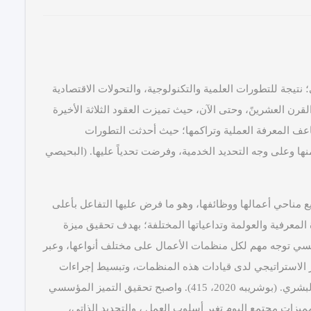
تيجة للتطورات العلمية والتكنولوجية، والتحولات الاقتصادية
لقرن العشرينً، وحتى الآن، حيث تميزت العقود الثلاثة الأخيرة
عف المعرفة العملية وتراكمها؛ حيث أحدثت التطورات
ها وعلى وجه التحديد الخدمية، وفرضت تحدياً عليها. (البحيصي
مناحي أعمالها ووظائفها، وهو ما فرض عليها التفاعل بأعلى
لمعرفية والعولمة وتداعياتها المختلفة؛ بهدف تحقيق ميزة
سسي توجه مهم لكل منظمات الأعمال على مختلف أنواعها، وعبر
ير الاستراتيجي لدى قيادات هذه المنظمات، وتبسيط إجراءات
العمل، وتشجيع الإبداع، وتطوير مهارات وقدرات العنصر البشري. (بوشريبه 2020، 415). واصبح تحقيق التميز المؤسسي
يزات مجتمع اليوم تغير أسلوب العمل ، والتجديد الذاتي،