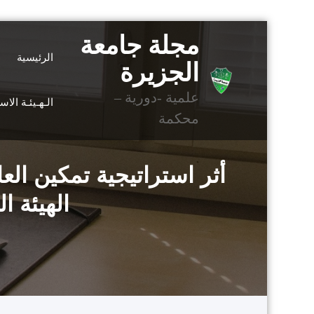
التجاوز
مجلة جامعة
إلى
الرئيسية
المحتوى
الجزيرة
علمية -دورية –
الـهـيئـة الا
محكمة
أثر استراتيجية تمكين ال
الهيئة ا