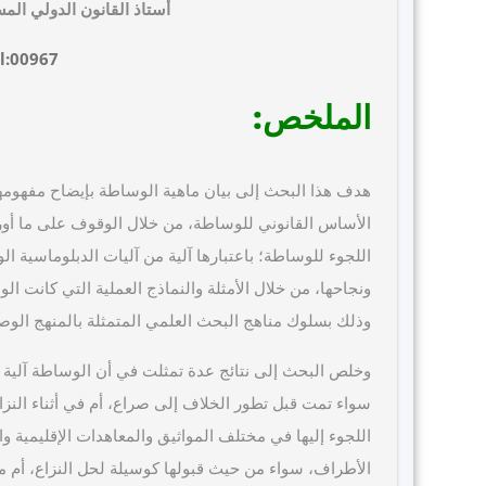
أستاذ القانون الدولي المس
l:00967
الملخص
:
هدف هذا البحث إلى بيان ماهية الوساطة بإيضاح مفهومها وأ
الأساس القانوني للوساطة، من خلال الوقوف على ما أور
اللجوء للوساطة؛ باعتبارها آلية من آليات الدبلوماسية الو
ونجاحها، من خلال الأمثلة والنماذج العملية التي كانت ال
وذلك بسلوك مناهج البحث العلمي المتمثلة بالمنهج الوصف
وخلص البحث إلى نتائج عدة تمثلت في أن الوساطة آلية م
سواء تمت قبل تطور الخلاف إلى صراع، أم في أثناء النزاع
اللجوء إليها في مختلف المواثيق والمعاهدات الإقليمية 
الأطراف، سواء من حيث قبولها كوسيلة لحل النزاع، أم م