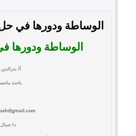
الوساطة ودورها في حل ا
الوساطة ودورها في 
أ/
بدرالدين
باحث ماجستي
apeh@gmail.com
د/ جمال 