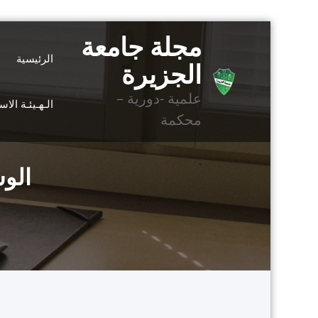
التجاوز
مجلة جامعة
إلى
الرئيسية
المحتوى
الجزيرة
علمية -دورية –
الـهـيئـة الا
محكمة
الوس