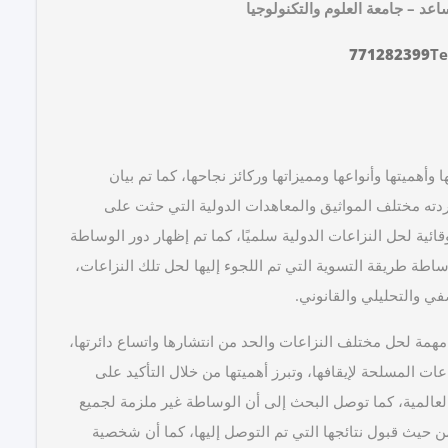
اعد – جامعة العلوم والتكنولوجيا
771282399
Te
هميتها وأنواعها ومميزاتها وركائز نجاحها، كما تم بيان
دته مختلف المواثيق والمعاهدات الدولية التي حثت على
قائية لحل النزاعات الدولية سلميًا، كما تم إظهار دور الوساطة
وساطة طريقة التسوية التي تم اللجوء إليها لحل تلك النزاعات،
ي والتحليلي والقانوني.
همة لحل مختلف النزاعات والحد من انتشارها واتساع دائرتها،
ات المسلحة لإيقافها، وتبرز أهميتها من خلال التأكيد على
والعالمية، كما توصل البحث إلى أن الوساطة غير ملزمة لجميع
ن حيث قبول نتائجها التي تم التوصل إليها، كما أن شخصية