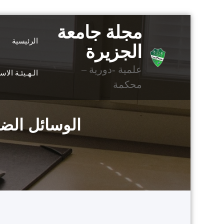
التجاوز
مجلة جامعة
إلى
الرئيسية
المحتوى
الجزيرة
علمية -دورية –
الـهـيئـة الا
محكمة
الوسائل الضب