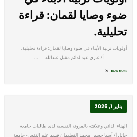
ضوء وصايا لقمان: قراءة
تحليلية.
أولويات تربية الأبناء في ضوء وصايا لقمان: قراءة تحليلية.
أ/ غازي عبدالدائم مقبل عبدالله …
READ MORE
يناير 1, 2026
الهناء الذاتي وعلاقته بالمرونة النفسية لدى طالبات جامعة
حائل أ/ آسيا حسين محمد الفطيمان قسم علم النفس- جامعة