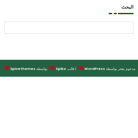
بحث
البحث
وم بفخر بواسطة
WordPress
| قالب:
Spiko
بواسطة
Spicethemes