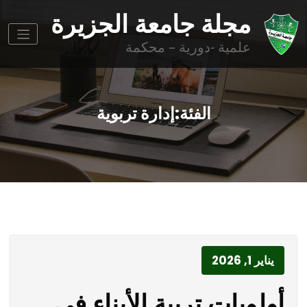
وز
مجلة جامعة الجزيرة
وى
علمية -دورية – محكمة
الفئة:إدارة تربوية
يناير 1, 2026
أولويات تربية الأبناء في