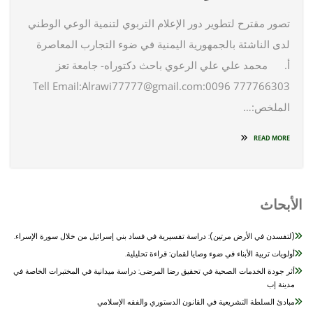
تصور مقترح لتطوير دور الإعلام التربوي لتنمية الوعي الوطني
لدى الناشئة بالجمهورية اليمنية في ضوء التجارب المعاصرة
أ‌. محمد علي علي الرعوي باحث دكتوراه- جامعة تعز
777766303 0096:Tell Email:Alrawi77777@gmail.com
الملخص:…
READ MORE
أبحاث
(لتفسدن في الأرض مرتين): دراسة تفسيرية في فساد بني إسرائيل من خلال سورة الإسراء.
أولويات تربية الأبناء في ضوء وصايا لقمان: قراءة تحليلية.
أثر جودة الخدمات الصحية في تحقيق رضا المرضى: دراسة ميدانية في المختبرات الخاصة في
مدينة إب
مبادئ السلطة التشريعية في القانون الدستوري والفقه الإسلامي