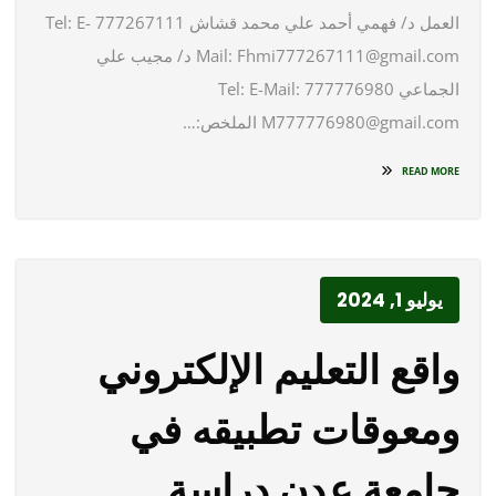
العمل د/ فهمي أحمد علي محمد قشاش 777267111 Tel: E-
Mail: Fhmi777267111@gmail.com د/ مجيب علي
الجماعي 777776980 Tel: E-Mail:
M777776980@gmail.com الملخص:…
READ MORE
يوليو 1, 2024
واقع التعليم الإلكتروني
ومعوقات تطبيقه في
جامعة عدن دراسة