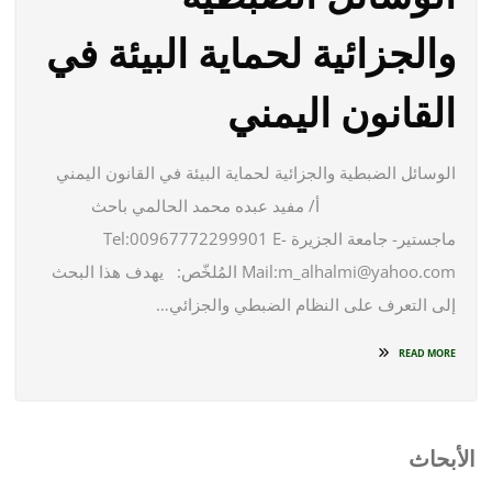
والجزائية لحماية البيئة في
القانون اليمني
الوسائل الضبطية والجزائية لحماية البيئة في القانون اليمني
أ/ مفيد عبده محمد الحالمي باحث
ماجستير- جامعة الجزيرة Tel:00967772299901 E-
Mail:m_alhalmi@yahoo.com المُلخّص: يهدف هذا البحث
إلى التعرف على النظام الضبطي والجزائي…
READ MORE
أبحاث