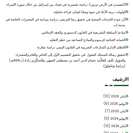
(لتفسدن في الأرض مرتين): دراسة تفسيرية في فساد بني إسرائيل من خلال سورة الإسراء.
أولويات تربية الأبناء في ضوء وصايا لقمان: قراءة تحليلية.
أثر جودة الخدمات الصحية في تحقيق رضا المرضى: دراسة ميدانية في المختبرات الخاصة في
مدينة إب
مبادئ السلطة التشريعية في القانون الدستوري والفقه الإسلامي
الحماية الجنائية للرسوم والنماذج الصناعية من خطر التقليد
التظلم الإداري للمنازعات الضريبية في القانون اليمني: دراسة مقارنة
تحقيق رسالة المسلك المعول في تحقيق التقسيم الأول إلى الخاص والعام والمشترك
والمؤول تأليف اِلعَلاَّمَةِ عصام الدين أحمد بن مصطفى الشهير بطَاشكُبْرِي زَادَهْ (ت964هـ)
(دِرَاسَةٌ وَتَحْقِيْقٌ)
ارشيف
(10)
يناير 2026
(9)
يوليو 2025
(7)
يناير 2025
(9)
يوليو 2024
(10)
يناير 2024