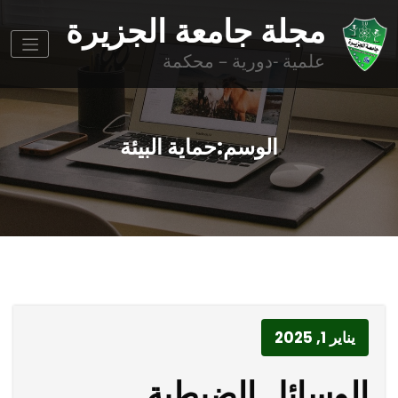
وز
مجلة جامعة الجزيرة
وى
علمية -دورية – محكمة
الوسم:حماية البيئة
يناير 1, 2025
الوسائل الضبطية