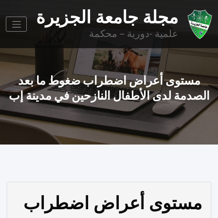
وز
مجلة جامعة الجزيرة
وى
علمية -دورية – محكمة
مستوى أعراض اضطراب ضغوط ما بعد
لصدمة لدى الأطفال النازحين في مدينة إب
مستوى أعراض اضطراب