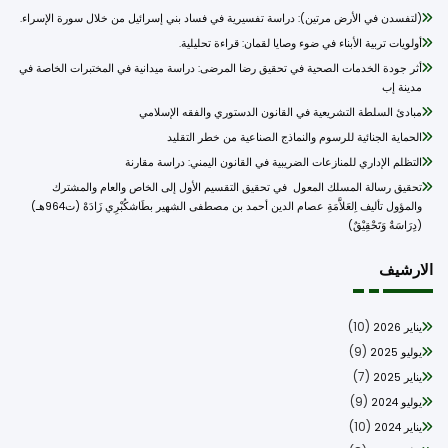
(لتفسدن في الأرض مرتين): دراسة تفسيرية في فساد بني إسرائيل من خلال سورة الإسراء.
أولويات تربية الأبناء في ضوء وصايا لقمان: قراءة تحليلية.
أثر جودة الخدمات الصحية في تحقيق رضا المرضى: دراسة ميدانية في المختبرات الخاصة في
مدينة إب
مبادئ السلطة التشريعية في القانون الدستوري والفقه الإسلامي
الحماية الجنائية للرسوم والنماذج الصناعية من خطر التقليد
التظلم الإداري للمنازعات الضريبية في القانون اليمني: دراسة مقارنة
تحقيق رسالة المسلك المعول في تحقيق التقسيم الأول إلى الخاص والعام والمشترك
والمؤول تأليف اِلعَلاَّمَةِ عصام الدين أحمد بن مصطفى الشهير بطَاشكُبْرِي زَادَهْ (ت964هـ)
(دِرَاسَةٌ وَتَحْقِيْقٌ)
ارشيف
(10)
يناير 2026
(9)
يوليو 2025
(7)
يناير 2025
(9)
يوليو 2024
(10)
يناير 2024