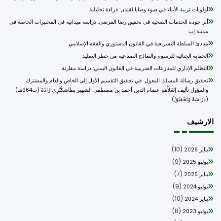
أولويات تربية الأبناء في ضوء وصايا لقمان: قراءة تحليلية.
أثر جودة الخدمات الصحية في تحقيق رضا المرضى: دراسة ميدانية في المختبرات الخاصة في
مدينة إب
مبادئ السلطة التشريعية في القانون الدستوري والفقه الإسلامي
الحماية الجنائية للرسوم والنماذج الصناعية من خطر التقليد
التظلم الإداري للمنازعات الضريبية في القانون اليمني: دراسة مقارنة
تحقيق رسالة المسلك المعول في تحقيق التقسيم الأول إلى الخاص والعام والمشترك
والمؤول تأليف اِلعَلاَّمَةِ عصام الدين أحمد بن مصطفى الشهير بطَاشكُبْرِي زَادَهْ (ت964هـ)
(دِرَاسَةٌ وَتَحْقِيْقٌ)
ارشيف
(10)
يناير 2026
(9)
يوليو 2025
(7)
يناير 2025
(9)
يوليو 2024
(10)
يناير 2024
(8)
يوليو 2023