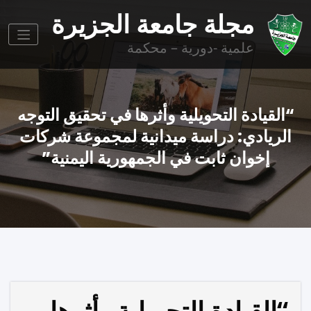
وز
مجلة جامعة الجزيرة
وى
علمية -دورية – محكمة
“القيادة التحويلية وأثرها في تحقيق التوجه
الريادي: دراسة ميدانية لمجموعة شركات
إخوان ثابت في الجمهورية اليمنية”
“القيادة التحويلية وأثرها