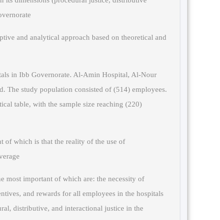
in its dimensions (procedural justice, distributive
overnorate.
iptive and analytical approach based on theoretical and
tals in Ibb Governorate. Al-Amin Hospital, Al-Nour
ed. The study population consisted of (514) employees.
ical table, with the sample size reaching (220)
of which is that the reality of the use of
verage.
 most important of which are: the necessity of
ntives, and rewards for all employees in the hospitals
al, distributive, and interactional justice in the