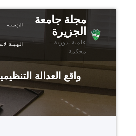
التجاوز
مجلة جامعة
إلى
الرئيسية
المحتوى
الجزيرة
علمية -دورية –
الـهـيئـة الا
محكمة
واقع العدالة التنظي