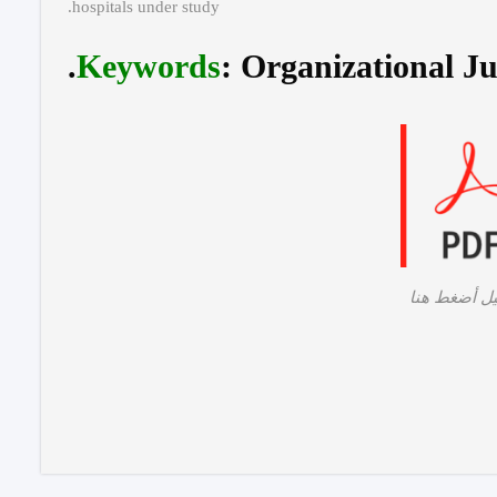
hospitals under study.
Keywords
:
Organizational Jus
يل أضغط هنا