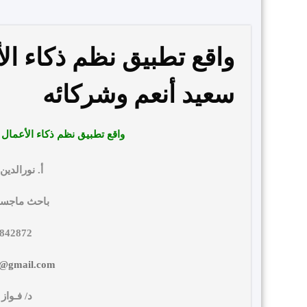
واقع تطبيق نظم ذكاء ا
سعيد أنعم وشركائه
واقع تطبيق نظم ذكاء الأعمال
أ. نورالدين
باحث ماجستي
2842872
6@gmail.com
د/ فـواز