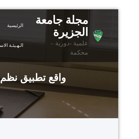
التجاوز
مجلة جامعة
إلى
الرئيسية
المحتوى
الجزيرة
علمية -دورية –
الـهـيئـة الا
محكمة
واقع تطبيق نظم 