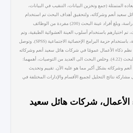
ده المتمثلة (جمع وتخزين البيانات، التنقيب في البيانات،
ائل سعيد أنعم وشركائه، ولتحقيق أهداف البحث تم استخدام
المنهج الوصفي التحليلي، وتم استخدام الاستبانة أداة للدراسة، وبلغ أفراد عينة البحث (200) مفردة من الوظائف
تم اختيارهم باستخدام أسلوب العينة العشوائية الطبقية، وتم
استرجاع (172) استبانة، وقد تم تحليل استمارات الاستبانة، باستخدام حزمة البرامج الإحصائية الاجتماعية (SPSS). وتوصل
ق نظم ذكاء الأعمال عمومًا في شركات هائل سعيد أنعم وشركائه
عالٍ جدًا؛ حيث بلغ المتوسط الحسابي بحسب آراء عينة البحث (4.22). وخلص البحث الى العديد من التوصيات، أهمهما:
نعم وشركائه بشكل أكبر مما هو عليه الآن. تقييم وتحديث
مشاركة نتائج التحليل لجميع الأقسام والإدارات المختلفة في
الأعمال، شركات هائل سعيد