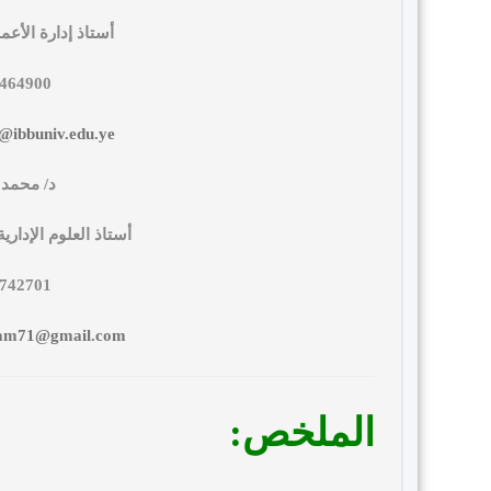
أستاذ إدارة الأع
0464900
@ibbuniv.edu.ye
د/ محمد أ
أستاذ العلوم الإداري
0742701
am71@gmail.com
الملخص: