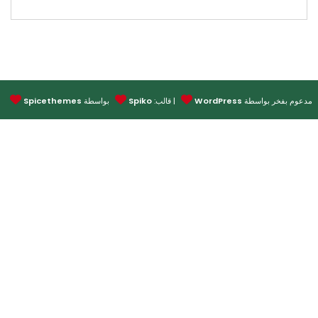
البحث
وم بفخر بواسطة
WordPress
| قالب:
Spiko
بواسطة
Spicethemes