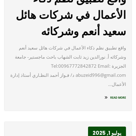
الأعمال في شركات هائل
سعيد أنعم وشركائه
واقع تطبيق نظم ذكاء الأعمال في شركات هائل سعيد أنعم
وشركائه أ. نورالدين زيد ثابت الشهاب باحث ماجستير- جامعة
الجزيرة Tel:00967772842872 Email:
abuzeid996@gmail.com د/ فـواز أحمد النظـاري أستاذ إدارة
الأعمال…
READ MORE
يوليو 1, 2025