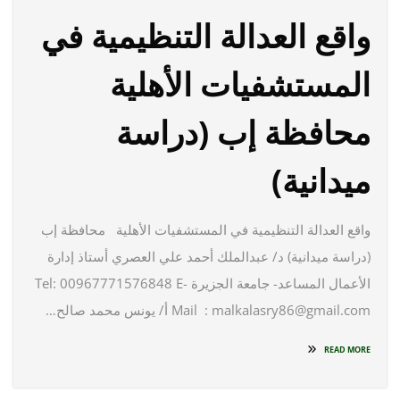
واقع العدالة التنظيمية في
المستشفيات الأهلية
محافظة إب (دراسة
ميدانية)
واقع العدالة التنظيمية في المستشفيات الأهلية محافظة إب
(دراسة ميدانية) د/ عبدالملك أحمد علي العصري أستاذ إدارة
الأعمال المساعد- جامعة الجزيرة Tel: 00967771576848 E-
Mail : malkalasry86@gmail.com أ/ يونس محمد صالح…
READ MORE