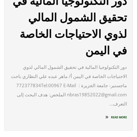
دور التكنولوجيا المالية في
تحقيق الشمول المالي
لذوي الاحتياجات الخاصة
في اليمن
دور التكنولوجيا المالية في تحقيق الشمول المالي لذوي
الاحتياجات الخاصة في اليمن أ/ ماهر عبده علي النظاري باحث
ماجستير- جامعة الجزيرة 772377834Tel:00967 E-Mail :
nbras19852022@gmail.com الملخص: هدف البحث إلى
التعرف…
READ MORE