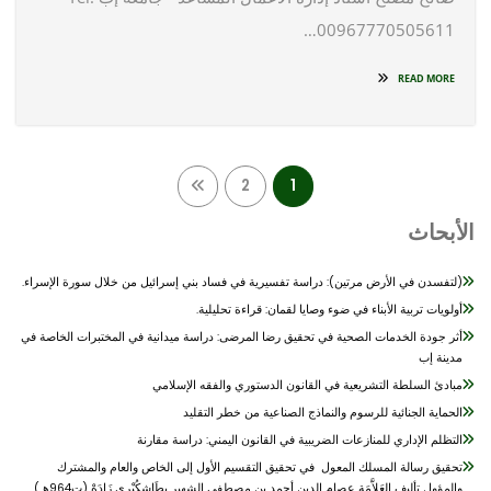
00967770505611…
READ MORE
Posts
2
1
pagination
أبحاث
(لتفسدن في الأرض مرتين): دراسة تفسيرية في فساد بني إسرائيل من خلال سورة الإسراء.
أولويات تربية الأبناء في ضوء وصايا لقمان: قراءة تحليلية.
أثر جودة الخدمات الصحية في تحقيق رضا المرضى: دراسة ميدانية في المختبرات الخاصة في
مدينة إب
مبادئ السلطة التشريعية في القانون الدستوري والفقه الإسلامي
الحماية الجنائية للرسوم والنماذج الصناعية من خطر التقليد
التظلم الإداري للمنازعات الضريبية في القانون اليمني: دراسة مقارنة
تحقيق رسالة المسلك المعول في تحقيق التقسيم الأول إلى الخاص والعام والمشترك
والمؤول تأليف اِلعَلاَّمَةِ عصام الدين أحمد بن مصطفى الشهير بطَاشكُبْرِي زَادَهْ (ت964هـ)