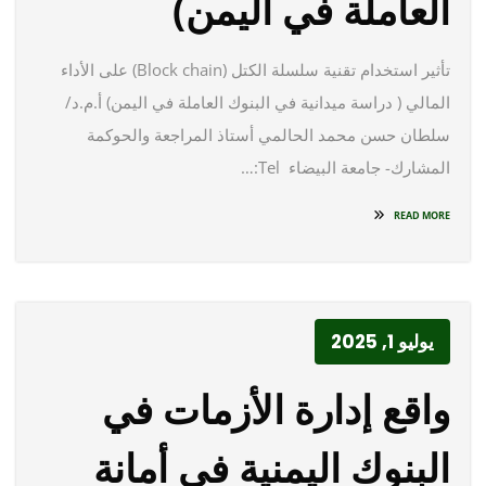
العاملة في اليمن)
تأثير استخدام تقنية سلسلة الكتل (Block chain) على الأداء
المالي ( دراسة ميدانية في البنوك العاملة في اليمن) أ.م.د/
سلطان حسن محمد الحالمي أستاذ المراجعة والحوكمة
المشارك- جامعة البيضاء Tel:…
READ MORE
يوليو 1, 2025
واقع إدارة الأزمات في
البنوك اليمنية في أمانة