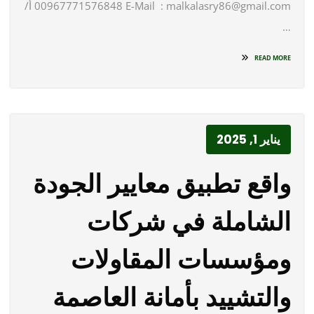
00967771576848 E-Mail : malkalasry86@gmail.com أ/
…
READ MORE
يناير 1, 2025
واقع تطبيق معايير الجودة
الشاملة في شركات
ومؤسسات المقاولات
والتشييد بأمانة العاصمة