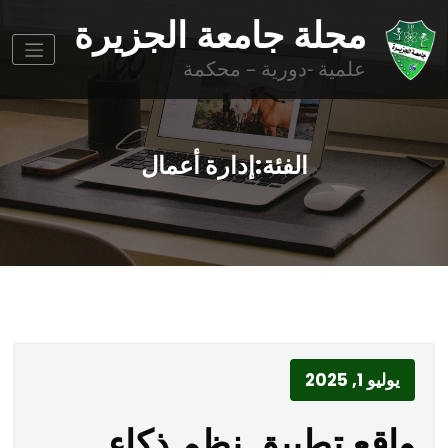
وز
مجلة جامعة الجزيرة
وى
علمية -دورية – محكمة
الفئة:إدارة أعمال
يوليو 1, 2025
واقع تطبيق نظم ذكاء