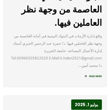
العاصمة من وجهة نظر
العاملين فيها.
واقع إدارة الأزمات في البنوك اليمنية في أمانة العاصمة من
وجهة نظر العاملين فيها. د/ حمزة عبد الرحمن الحبري أستاذ
إدارة الأعمال المساعد- جامعة الجزيرة
Tel:00966505822029 E-Mail:h.habri2021@gmail.com
د/ محمد أمين…
READ MORE
يوليو 1, 2025