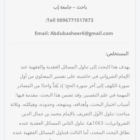
باحث – جامعة إب
Tell:
0096771517873
Email:
Abdubasheer6@gmail.com
المستخلص:
يهدف هذا البحث إلى تناول المسائل العقدية والفقهية عند
الإمام الشرواني في حاشيته على تفسير البيضاوي من أول
سورة الكهف إلى آخر سورة الحج؛ إذ يُعَدُّ واحدًا من المصادر
المهمة في علم التفسير، وقد تضمن هذا البحث، مقدمة فيها:
أسباب اختيار البحث، وأهدافه، ومنهجه، وحدوده، وهيكلته. وثلاثة
مباحث: تناول الأول التعريف بالإمام محمد بن جمال الدين
الشرواني(ت: 1063هـ)، تناول الثاني المسائل العقدية عنده
نطاق البحث المحدد، أما الثالث فتناول المسائل الفقهية عنده