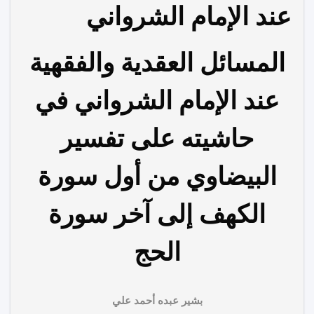
عند الإمام الشرواني
المسائل العقدية والفقهية
عند الإمام الشرواني في
حاشيته على تفسير
البيضاوي من أول سورة
الكهف إلى آخر سورة
الحج
بشير عبده أحمد علي