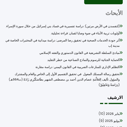
أبحاث
(لتفسدن في الأرض مرتين): دراسة تفسيرية في فساد بني إسرائيل من خلال سورة الإسراء.
أولويات تربية الأبناء في ضوء وصايا لقمان: قراءة تحليلية.
أثر جودة الخدمات الصحية في تحقيق رضا المرضى: دراسة ميدانية في المختبرات الخاصة في
مدينة إب
مبادئ السلطة التشريعية في القانون الدستوري والفقه الإسلامي
الحماية الجنائية للرسوم والنماذج الصناعية من خطر التقليد
التظلم الإداري للمنازعات الضريبية في القانون اليمني: دراسة مقارنة
تحقيق رسالة المسلك المعول في تحقيق التقسيم الأول إلى الخاص والعام والمشترك
والمؤول تأليف اِلعَلاَّمَةِ عصام الدين أحمد بن مصطفى الشهير بطَاشكُبْرِي زَادَهْ (ت964هـ)
(دِرَاسَةٌ وَتَحْقِيْقٌ)
ارشيف
(10)
يناير 2026
(9)
يوليو 2025