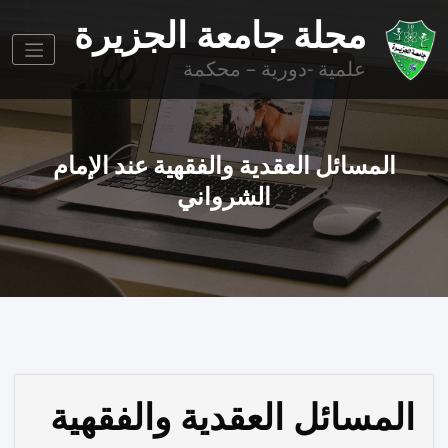
وز
مجلة جامعة الجزيرة
وى
علمية -دورية – محكمة
المسائل العقدية والفقهية عند الإمام
الشرواني
المسائل العقدية والفقهية